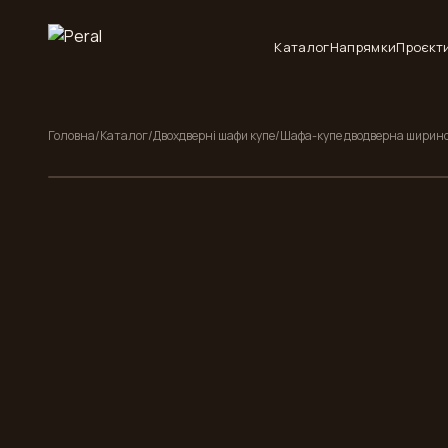
Каталог
Напрямки
Проєкт
Головна
/
Каталог
/
Двохдверні шафи купе
/
Шафа-купе дводверна ширино