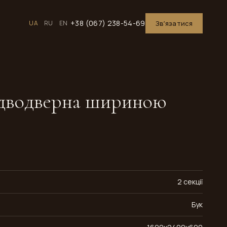
+38 (067) 238-54-69
UA
RU
EN
Звʼязатися
дводверна шириною
2 секції
Бук