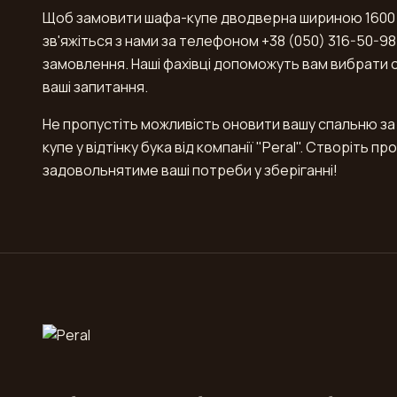
Щоб замовити шафа-купе дводверна шириною 1600 мм у
зв'яжіться з нами за телефоном +38 (050) 316-50-98
замовлення. Наші фахівці допоможуть вам вибрати оп
ваші запитання.
Не пропустіть можливість оновити вашу спальню за
купе у відтінку бука від компанії "Peral". Створіть п
задовольнятиме ваші потреби у зберіганні!