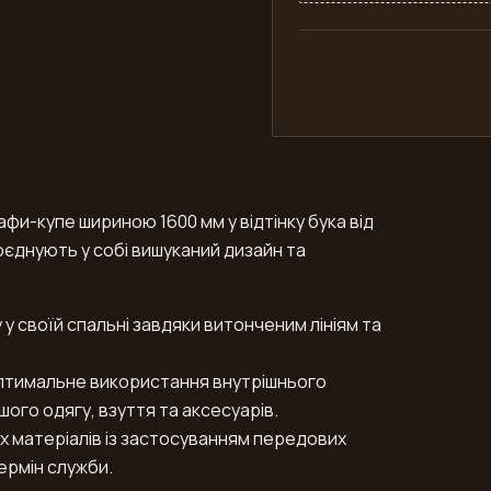
и-купе шириною 1600 мм у відтінку бука від
поєднують у собі вишуканий дизайн та
у своїй спальні завдяки витонченим лініям та
 оптимальне використання внутрішнього
го одягу, взуття та аксесуарів.
их матеріалів із застосуванням передових
ермін служби.