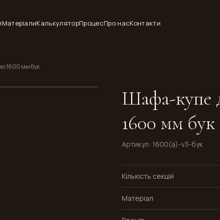
и
Матеріали
Калькулятор
Процес
Про нас
Контакти
ю 1600 мм бук
Шафа-купе 
1600 мм бук
Артикул
:
1600(a)-v3-бук
Кількість секцій
Матеріал