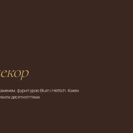
декор
менем, фурнітурою Blum і Hettich. Кожен
ужили десятиліттями.