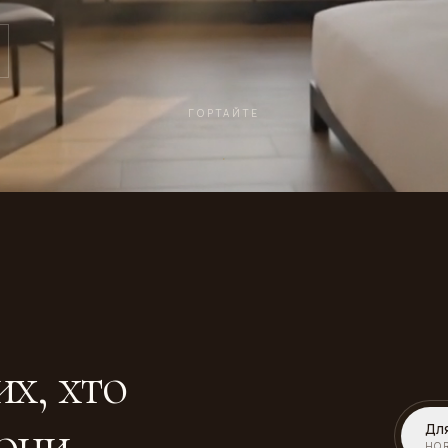
ГОРТАЙТЕ
х, хто
зони
Дл
HOR