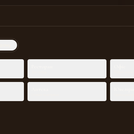
 дому
Ресторан
Офіс
Зал та бар
Робочі зони
Аптека
Ювелір
Стійки та вітрини
Преміумвіт