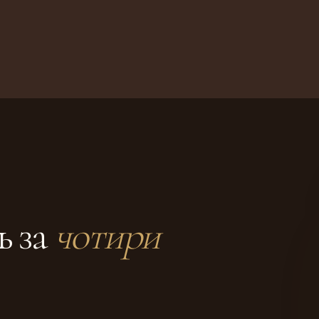
ь за
чотири