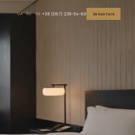
+38 (067) 238-54-69
UA
RU
EN
Звʼязатися