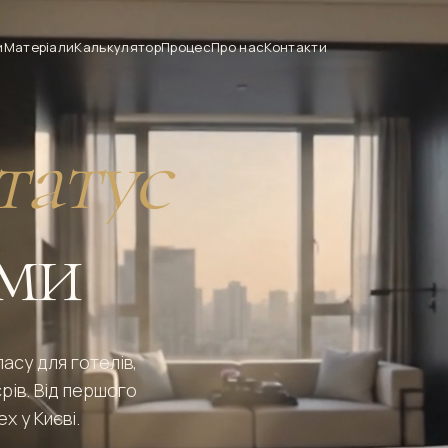
и
Матеріали
Калькулятор
Процес
Про нас
Контакти
татус
ями
асу для готелів,
рів. Від першого
х у Києві.