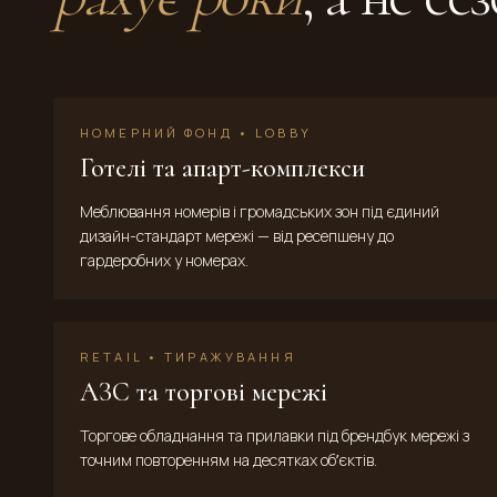
НОМЕРНИЙ ФОНД • LOBBY
Готелі та апарт-комплекси
Меблювання номерів і громадських зон під єдиний
дизайн-стандарт мережі — від ресепшену до
гардеробних у номерах.
RETAIL • ТИРАЖУВАННЯ
АЗС та торгові мережі
Торгове обладнання та прилавки під брендбук мережі з
точним повторенням на десятках обʼєктів.