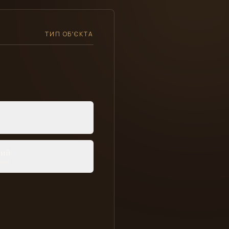
ТИП ОБʼЄКТА
ний
рини