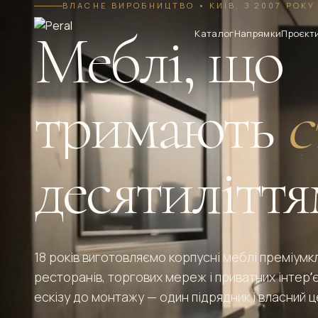
ВЛАСНЕ ВИРОБНИЦТВО • КИЇВ, З 2007 РОКУ
Меблі, що
Каталог
Напрямки
Проєкт
тримають
с
десятилітт
18 років виготовляємо корпусні меблі преміумкл
ресторанів, торгових мереж і приватних інтерʼє
ескізу до монтажу — один підрядник і власний це