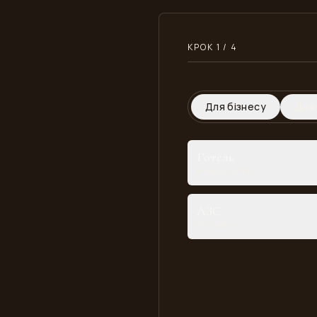
КРОК 1 / 4
Для бізнесу
Для
Готель
Номери та lobby
АЗС
Торгова зона