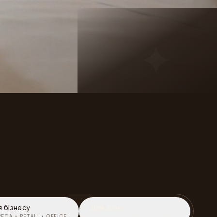
я бізнесу
Для дому
ECA • RETAIL • OFFICE
КУХНІ • ГАРДЕРОБНІ • ВАННІ