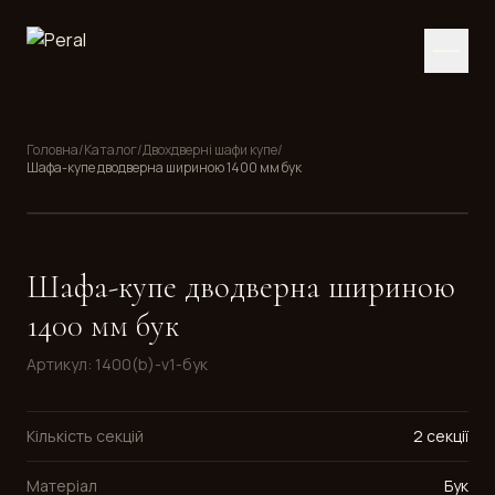
Головна
/
Каталог
/
Двохдверні шафи купе
/
Шафа-купе дводверна шириною 1400 мм бук
Шафа-купе дводверна шириною
1400 мм бук
Артикул
:
1400(b)-v1-бук
Кількість секцій
2 секції
Матеріал
Бук