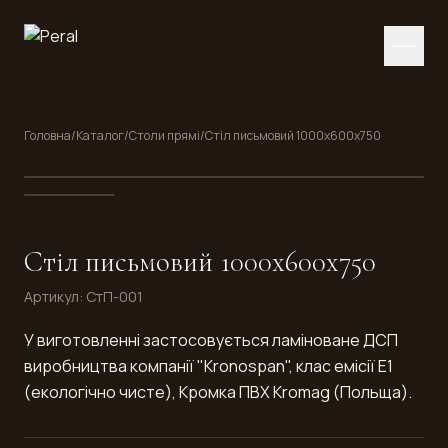
Головна
/
Каталог
/
Столи прямі
/
Стіл письмовий 1000x600x750
Стіл письмовий 1000x600x750
Артикул
:
СтП-001
У виготовленні застосовується ламіноване ДСП
виробництва компанії "Kronospan", клас емісії E1
(екологічно чисте), Кромка ПВХ Kromag (Польща).