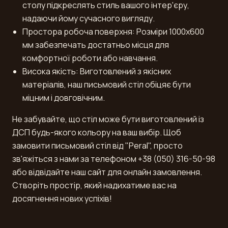
столу підкреслять стиль вашого інтер'єру,
надаючи йому сучасного вигляду.
Простора робоча поверхня: Розміри 1000x600
мм забезпечать достатньо місця для
комфортної роботи або навчання.
Висока якість: Виготовлений з якісних
матеріалів, наш письмовий стіл обіцяє бути
міцним і довговічним.
Не забувайте, що стіл може бути виготовлений із
ДСП будь-якого кольору на ваш вибір. Щоб
замовити письмовий стіл від "Peral", просто
зв'яжіться з нами за телефоном +38 (050) 316-50-98
або відвідайте наш сайт для онлайн замовлення.
Створіть простір, який надихатиме вас на
досягнення нових успіхів!