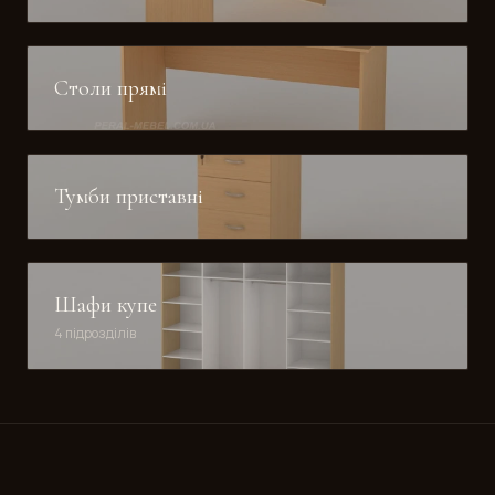
Столи прямі
Тумби приставні
Шафи купе
4 підрозділів