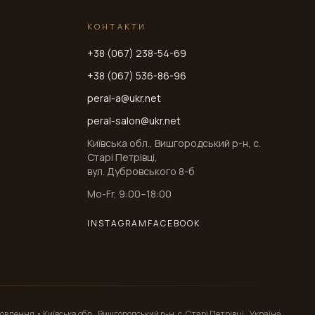
КОНТАКТИ
+38 (067) 238-54-69
+38 (067) 536-86-96
peral-a@ukr.net
peral-salon@ukr.net
Київська обл., Вишгородський р-н, с.
Старі Петрівці,
вул. Дубровського 8-б
Mo-Fr, 9:00–18:00
INSTAGRAM
FACEBOOK
влення • Київська обл., Вишгородський р-н, с. Старі Петрівці,, Україна