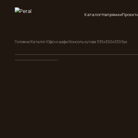
Каталог
Напрямки
Проєкт
Головна
/
Каталог
/
Офісні шафи
/
Консоль кутова 1135x300x330 бук