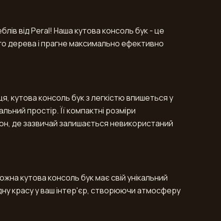
ів від Peral! Наша кутова консоль бук - це
ого дерева і прагне максимально ефективно
, кутова консоль бук з легкістю впишеться у
альний простір. Її компактні розміри
зон, де зазвичай залишається невикористаний
жна кутова консоль бук має свій унікальний
одну красу у ваш інтер'єр, створюючи атмосферу