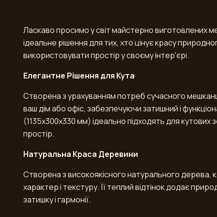
Ласкаво просимо у світ майстерно виготовлених мебл
ідеальне рішення для тих, хто цінує красу природн
використовувати простір у своєму інтер'єрі.
Елегантне Рішення для Кута
Створена з урахуванням потреб сучасного мешканця
ваш дім або офіс, забезпечуючи затишний і функціон
(1135x300x330 мм) ідеально підходять для кутових 
простір.
Натуральна Краса Деревини
Створена з високоякісного натурального дерева, ко
характер і текстуру. Її теплий відтінок додає прир
затишку і гармонії.