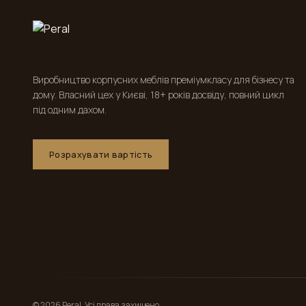
Виробництво корпусних меблів преміумкласу для бізнесу та
дому. Власний цех у Києві, 18+ років досвіду, повний цикл
під одним дахом.
Розрахувати вартість
© 2026 Peral. Усі права захищено.