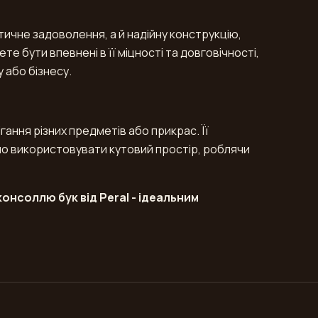
тичне задоволення, а й надійну конструкцію,
 бути впевнені в її міцності та довговічності,
 або бізнесу.
гання різних предметів або прикрас. Її
но використовувати кутовий простір, роблячи
онсоллю бук від Peral - ідеальним