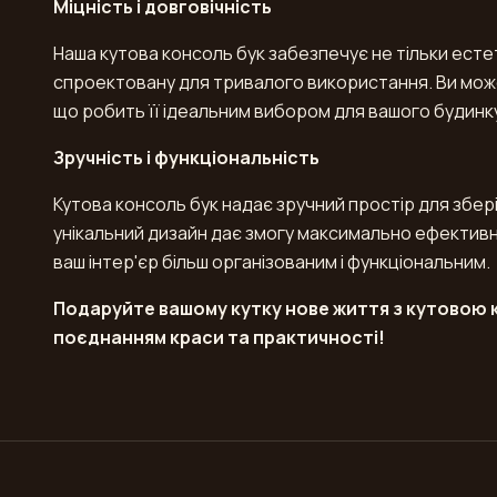
Міцність і довговічність
Наша кутова консоль бук забезпечує не тільки есте
спроектовану для тривалого використання. Ви можете
що робить її ідеальним вибором для вашого будинку
Зручність і функціональність
Кутова консоль бук надає зручний простір для збері
унікальний дизайн дає змогу максимально ефектив
ваш інтер'єр більш організованим і функціональним.
Подаруйте вашому кутку нове життя з кутовою к
поєднанням краси та практичності!