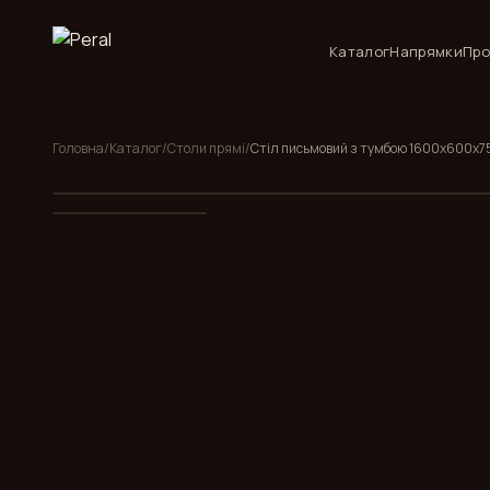
Каталог
Напрямки
Про
Головна
/
Каталог
/
Столи прямі
/
Стіл письмовий з тумбою 1600x600x7