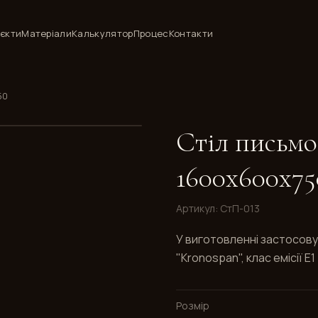
єкти
Матеріали
Калькулятор
Процес
Контакти
50
Стіл письмо
1600x600x75
Артикул
:
СтП-013
У виготовленні застосов
"Kronospan", клас емісії 
Розмір