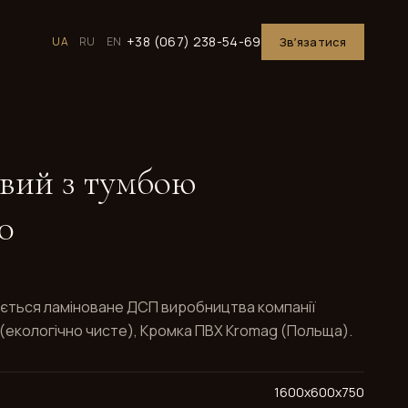
+38 (067) 238-54-69
UA
RU
EN
Звʼязатися
вий з тумбою
0
ується ламіноване ДСП виробництва компанії
E1 (екологічно чисте), Кромка ПВХ Kromag (Польща).
1600x600x750