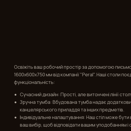
Освіжіть ваш робочий простір за допомогою письмо
1600x600x750 мм від компанії "Peral". Наші столи поє
функціональність:
Сучасний дизайн: Прості, але витончені лінії сто
Зручна тумба: Вбудована тумба надає додатковий
канцелярського приладдя та інших предметів.
Індивідуальне налаштування: Наш стіл може бути 
ваш вибір, щоб відповідати вашим уподобанням і 