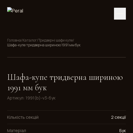
Головна
/
Каталог
/
Тридверні шафи купе
/
Шафа-купе тридверна шириною 1991 мм бук
Шафа-купе тридверна шириною
1991 мм бук
Артикул
:
1991(b)-v3-бук
Кількість секцій
2 секції
Матеріал
Бук