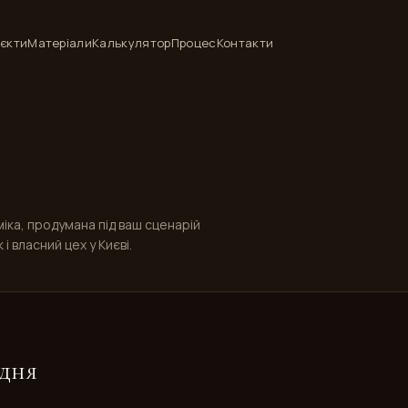
єкти
Матеріали
Калькулятор
Процес
Контакти
іка, продумана під ваш сценарій
і власний цех у Києві.
одня