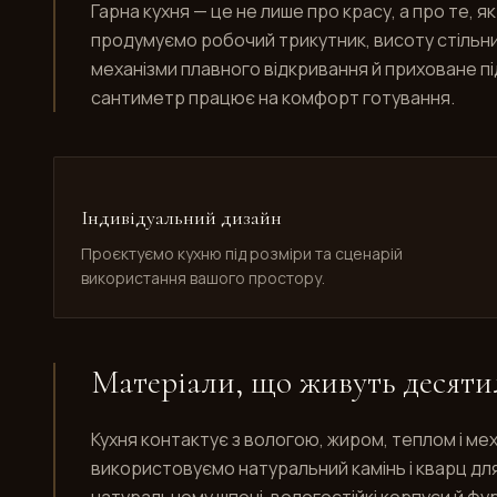
Гарна кухня — це не лише про красу, а про те, 
продумуємо робочий трикутник, висоту стільниц
механізми плавного відкривання й приховане пі
сантиметр працює на комфорт готування.
Індивідуальний дизайн
Проєктуємо кухню під розміри та сценарій
використання вашого простору.
Матеріали, що живуть десяти
Кухня контактує з вологою, жиром, теплом і м
використовуємо натуральний камінь і кварц для