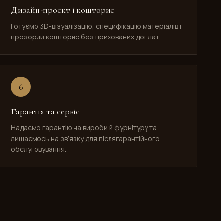
Дизайн-проєкт і кошторис
Готуємо 3D-візуалізацію, специфікацію матеріалів і
прозорий кошторис без прихованих доплат.
6
Гарантія та сервіс
Надаємо гарантію на вироби й фурнітуру та
лишаємось на зв’язку для післягарантійного
обслуговування.