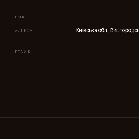
EMAIL
Київська обл., Вишгородськ
АДРЕСА
ГРАФІК