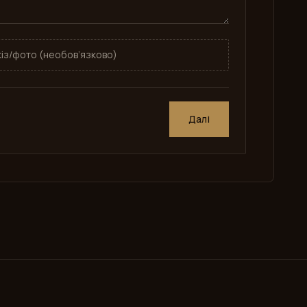
із/фото (необов’язково)
Далі