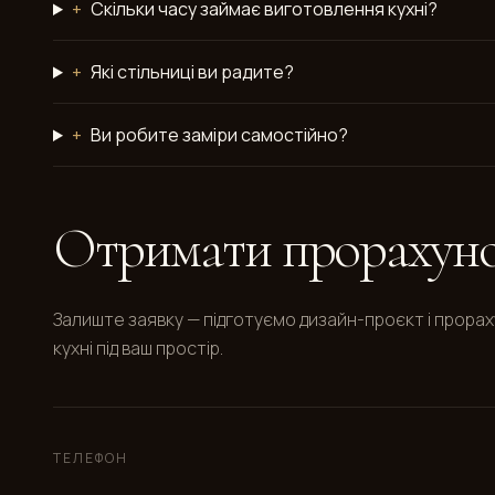
+
Скільки часу займає виготовлення кухні?
+
Які стільниці ви радите?
+
Ви робите заміри самостійно?
Отримати прорахуно
Залиште заявку — підготуємо дизайн-проєкт і прора
кухні під ваш простір.
ТЕЛЕФОН