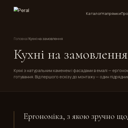
Каталог
Напрямки
Про
Головна
/
Кухні на замовлення
Кухні на замовлення
Кухні з натуральним каменем і фасадами в емалі — ергоном
готування. Від першого ескізу до монтажу — один підрядник 
Ергономіка, з якою зручно щ