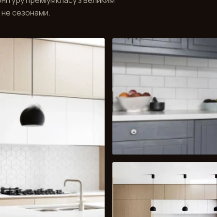
рнітуру преміумкласу з великим
а не сезонами.