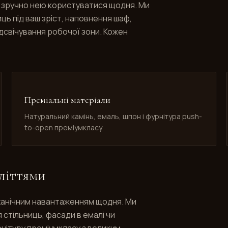
як зручно нею користуватися щодня. Ми
ь під ваш зріст, наповнення шаф,
дсвічування робочої зони. Кожен
Преміальні матеріали
Натуральний камінь, емаль, шпон і фурнітура push-
to-open преміумкласу.
літтями
еханічним навантаженням щодня. Ми
 стільниць, фасади в емалі чи