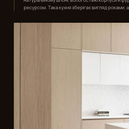
натуральному шпоні, вологостійкі корпуси й фу
ресурсом. Така кухня зберігає вигляд роками, 