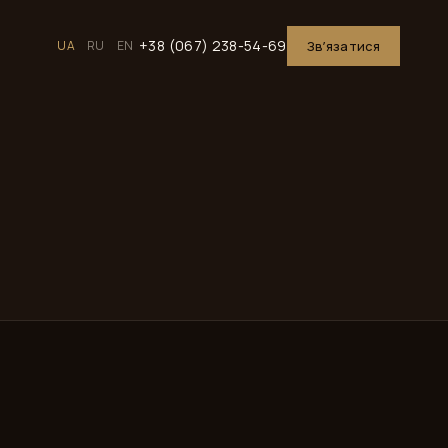
+38 (067) 238-54-69
UA
RU
EN
Звʼязатися