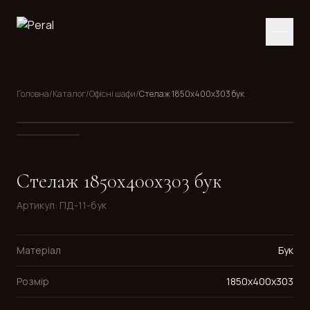
Головна
/
Каталог
/
Офісні шафи
/
Стелаж 1850x400x303 бук
Стелаж 1850x400x303 бук
Артикул
:
ПД-11-бук
Матеріал
Бук
Розмір
1850x400x303