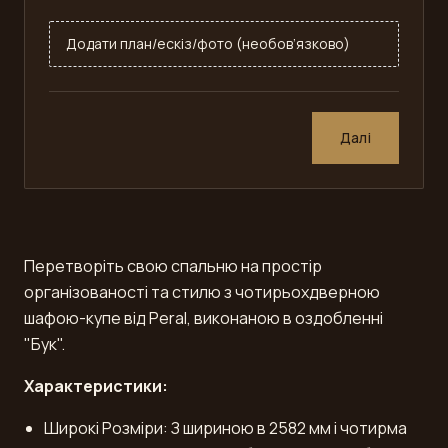
Додати план/ескіз/фото (необов’язково)
Далі
Перетворіть свою спальню на простір
організованості та стилю з чотирьохдверною
шафою-купе від Peral, виконаною в оздобленні
"Бук".
Характеристики:
Широкі Розміри: З шириною в 2582 мм і чотирма