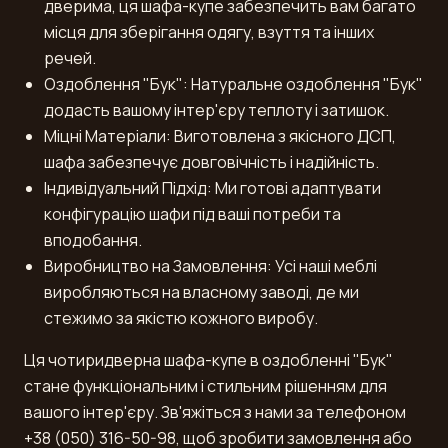
дверима, ця шафа-купе забезпечить вам багато
місця для зберігання одягу, взуття та інших
речей.
Оздоблення "Бук": Натуральне оздоблення "Бук"
додасть вашому інтер'єру теплоту і затишок.
Міцні Матеріали: Виготовлена з якісного ДСП,
шафа забезпечує довговічність і надійність.
Індивідуальний Підхід: Ми готові адаптувати
конфігурацію шафи під ваші потреби та
вподобання.
Виробництво на Замовлення: Усі наші меблі
виробляються на власному заводі, де ми
стежимо за якістю кожного виробу.
Ця чотиридверна шафа-купе в оздобленні "Бук"
стане функціональним і стильним рішенням для
вашого інтер'єру. Зв'яжіться з нами за телефоном
+38 (050) 316-50-98, щоб зробити замовлення або