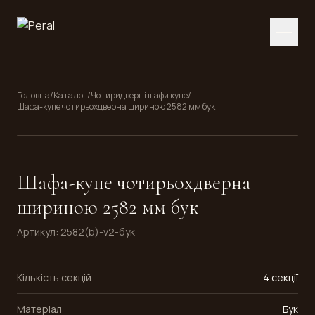
Головна
/
Каталог
/
Чотиридверні шафи купе
/
Шафа-купе чотирьохдверна шириною 2582 мм бук
Шафа-купе чотирьохдверна
шириною 2582 мм бук
Артикул
:
2582(b)-v2-бук
Кількість секцій
4 секції
Матеріал
Бук