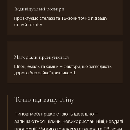
Індивідуальні розміри
Проєктуємо стелажі та ТВ-зони точно під вашу
стіну й техніку.
Матеріали преміумкласу
Шпон, емаль та камінь — фактури, що виглядають
дорого без зайвої крикливості.
Точно під вашу стіну
Типові меблі рідко стають ідеально —
залишаються щілини, невикористані ніші, невдалі
пропорції. Ми виготовляємо стелажі та ТВ-зони