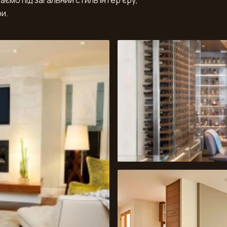
аємо під загальний стиль інтер’єру,
и.