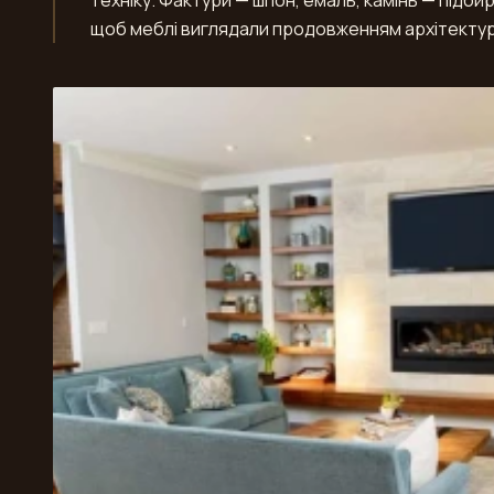
техніку. Фактури — шпон, емаль, камінь — підбир
щоб меблі виглядали продовженням архітектур