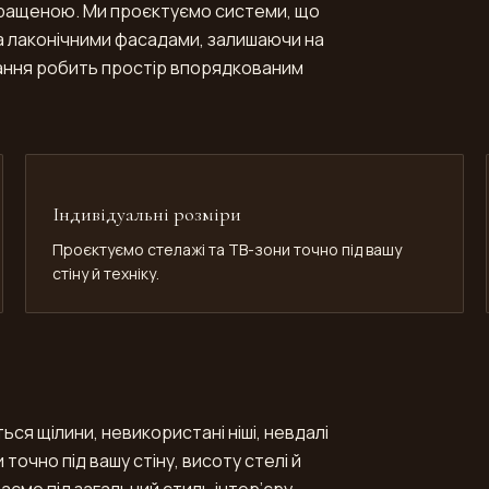
харащеною. Ми проєктуємо системи, що
за лаконічними фасадами, залишаючи на
гання робить простір впорядкованим
Індивідуальні розміри
Проєктуємо стелажі та ТВ-зони точно під вашу
стіну й техніку.
ся щілини, невикористані ніші, невдалі
точно під вашу стіну, висоту стелі й