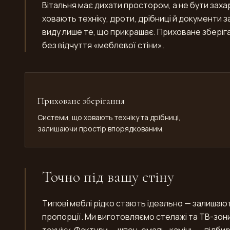
Вітальня має дихати простором, а не бути за
ховають техніку, дроти, дрібниці й документи 
виду лише те, що прикрашає. Приховане збері
без відчуття «меблевої стіни».
Приховане зберігання
Системи, що ховають техніку та дрібниці,
залишаючи простір впорядкованим.
Точно під вашу стіну
Типові меблі рідко стають ідеально — залишають
пропорції. Ми виготовляємо стелажі та ТВ-зони 