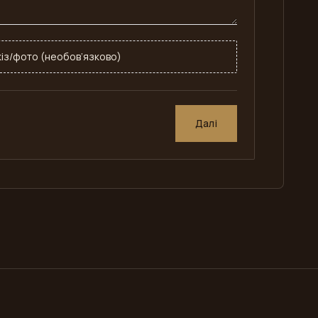
із/фото (необов’язково)
Далі