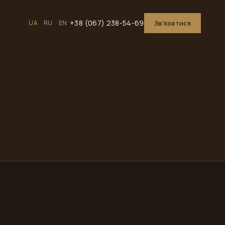
+38 (067) 238-54-69
UA
RU
EN
Звʼязатися