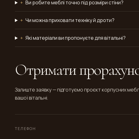
+
Ви робите меблі точно під розміри стіни?
+
Чи можна приховати техніку й дроти?
+
Які матеріали ви пропонуєте для вітальні?
Отримати прорахунок
Залиште заявку — підготуємо проєкт корпусних мебл
вашої вітальні.
ТЕЛЕФОН