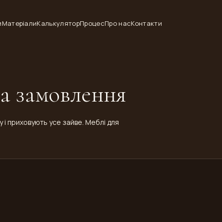
и
Матеріали
Калькулятор
Процес
Про нас
Контакти
на замовлення
 і приховують усе зайве. Меблі для