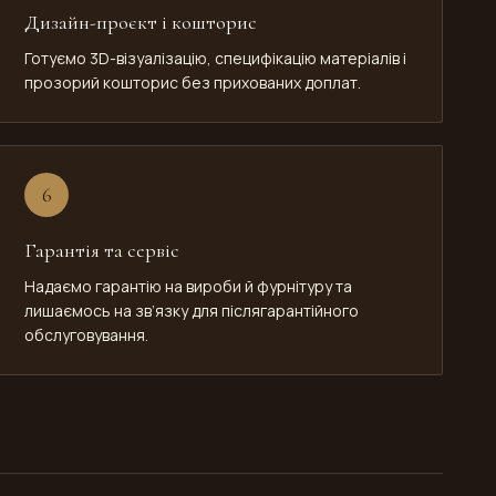
Дизайн-проєкт і кошторис
Готуємо 3D-візуалізацію, специфікацію матеріалів і
прозорий кошторис без прихованих доплат.
6
Гарантія та сервіс
Надаємо гарантію на вироби й фурнітуру та
лишаємось на зв’язку для післягарантійного
обслуговування.